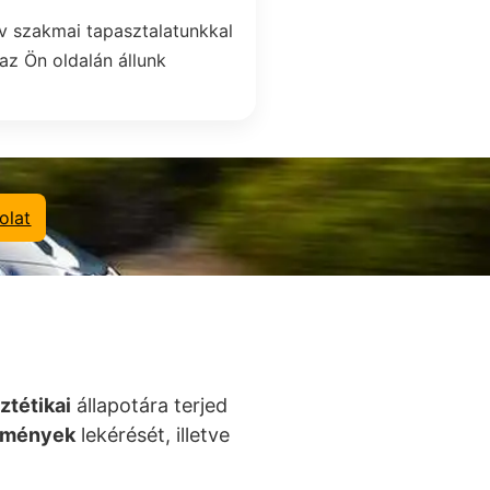
v szakmai tapasztalatunkkal
az Ön oldalán állunk
olat
ztétikai
állapotára terjed
zmények
lekérését, illetve