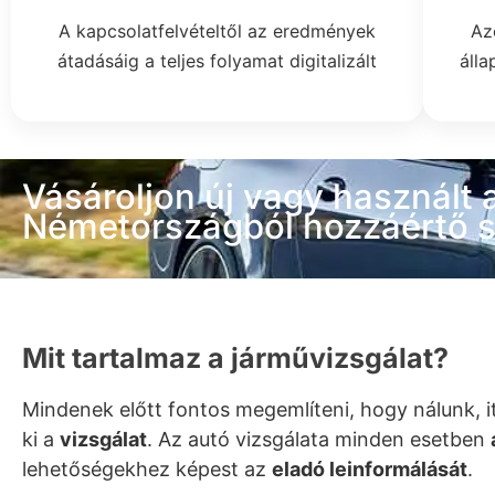
A kapcsolatfelvételtől az eredmények
Az
átadásáig a teljes folyamat digitalizált
álla
Vásároljon új vagy használt 
Németországból hozzáértő s
Mit tartalmaz a járművizsgálat?
Mindenek előtt fontos megemlíteni, hogy nálunk,
ki a
vizsgálat
. Az autó vizsgálata minden esetben
lehetőségekhez képest az
eladó leinformálását
.