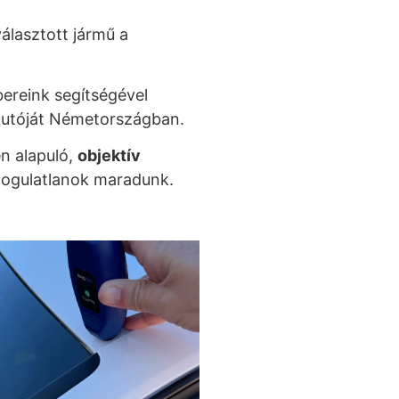
álasztott jármű a
ereink segítségével
autóját Németországban.
en alapuló,
objektív
fogulatlanok maradunk.