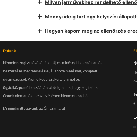
Milyen járművekhez rendelhető ellen
Mennyi ideig tart egy helyszíni állapo
Hogyan kapom meg az ellenőrzés er
Rólunk
E
Németországi Autóvásárlás – Új és minőségi használt autók
Ny
beszerzése megrendelésre, állapotfelméréssel, komplett
Hé
ügyintézéssel. Kiemelkedő szakértelemmel és
S
ügyfélközpontú hozzáállással dolgozunk, hogy segítsünk
T
Önnek álomautója beszerzésében Németországból.
+
Mi mindig itt vagyunk az Ön számára!
E-
i