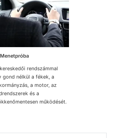
Menetpróba
 kereskedői rendszámmal
y gond nélkül a fékek, a
 kormányzás, a motor, az
drendszerek és a
zökkenőmentesen működését.