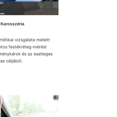
Karosszéria
tétikai vizsgálata mellett
ntos festékréteg-mérést
ménykárok és az esetleges
se céljából.