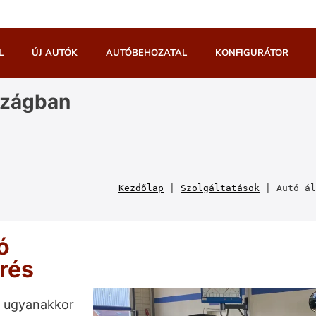
L
ÚJ AUTÓK
AUTÓBEHOZATAL
KONFIGURÁTOR
szágban
Kezdőlap
 | 
Szolgáltatások
 | 
Autó ál
ó
érés
, ugyanakkor