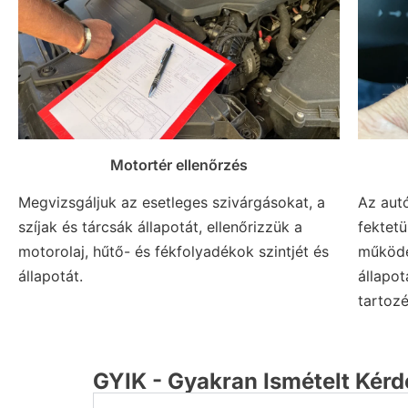
Motortér ellenőrzés
Megvizsgáljuk az esetleges szivárgásokat, a
Az aut
szíjak és tárcsák állapotát, ellenőrizzük a
fektet
motorolaj, hűtő- és fékfolyadékok szintjét és
működé
állapotát.
állapot
tartozé
GYIK - Gyakran Ismételt Kér