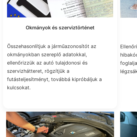
Okmányok és szerviztörténet
Összehasonlítjuk a járműazonosítót az
Ellenőr
okmányokban szereplő adatokkal,
hibakó
ellenőrizzük az autó tulajdonosi és
foglalj
szervizhátteret, rögzítjük a
légzsák
futásteljesítményt, továbbá kipróbáljuk a
kulcsokat.