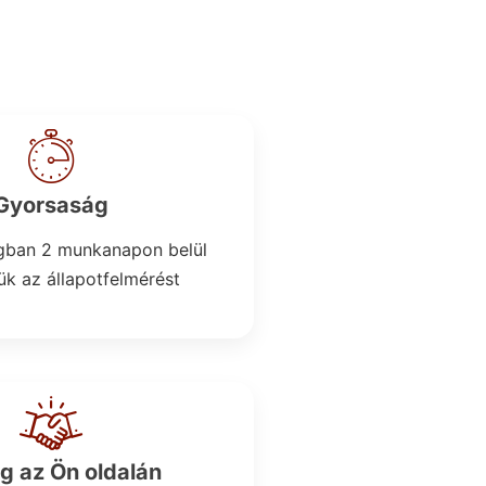
Gyorsaság
ban 2 munkanapon belül
k az állapotfelmérést
g az Ön oldalán