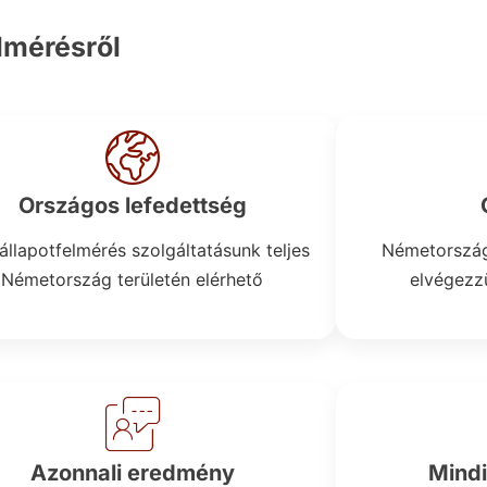
lmérésről
Országos lefedettség
állapotfelmérés szolgáltatásunk teljes
Németország
Németország területén elérhető
elvégezzü
Azonnali eredmény
Mindi