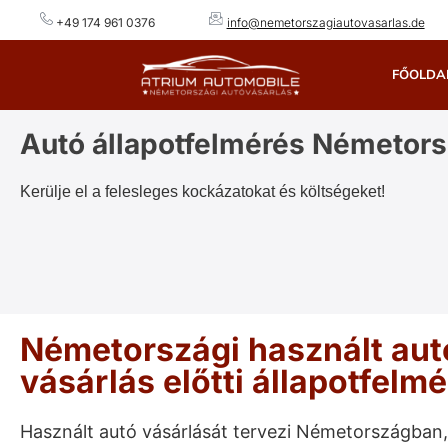
+49 174 961 0376
info@nemetorszagiautovasarlas.de
FŐOLDA
Autó állapotfelmérés Németor
Kerülje el a felesleges kockázatokat és költségeket!
Németországi használt aut
vásárlás előtti állapotfelm
Használt autó vásárlását tervezi Németországban