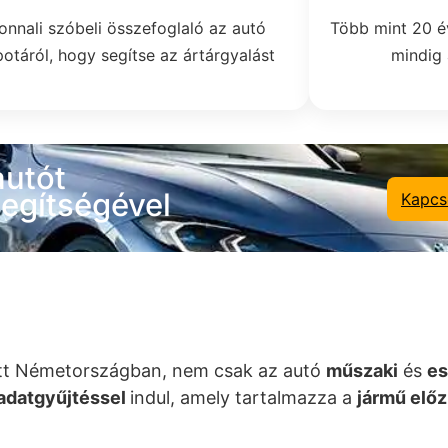
onnali szóbeli összefoglaló az autó
Több mint 20 é
potáról, hogy segítse az ártárgyalást
mindig 
autót
egítségével
Kapcs
 itt Németországban, nem csak az autó
műszaki
és
es
adatgyűjtéssel
indul, amely tartalmazza a
jármű elő