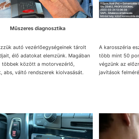
Műszeres diagnosztika
izzük autó vezérlőegységeinek tárolt
A karosszéria esz
djait, élő adatokat elemzünk. Magában
több mint 50 po
a többek között a motorvezérlő,
végzünk az előz
, abs, váltó rendszerek kiolvasását.
javítások felméré