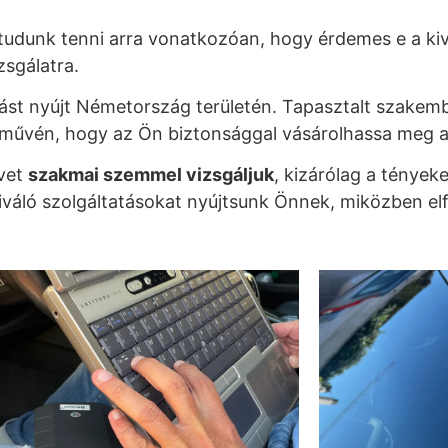
tudunk tenni arra vonatkozóan, hogy érdemes e a kiv
zsgálatra.
tást nyújt Németország területén. Tapasztalt szakemb
rművén, hogy az Ön biztonsággal vásárolhassa meg 
űvet
szakmai szemmel vizsgáljuk
, kizárólag a tények
váló szolgáltatásokat nyújtsunk Önnek, miközben el