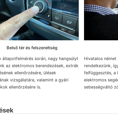
Belső tér és felszereltség
ó állapotfelmérés során, nagy hangsúlyt
Hivatalos német
ünk az elektromos berendezések, extrák
rendelkezünk, íg
sének ellenőrzésére, ülések
felfüggesztés, a
ának vizsgálatára, valamint a gyári
elektromos segé
kok ellenőrzésére is.
sebességváltó 
dések