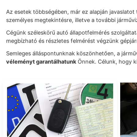
Az esetek többségében, már ez alapján javaslatot 
személyes megtekintésre, illetve a további járművi
Cégünk széleskörű autó állapotfelmérés szolgálta
megbízható és részletes felmérést végzünk gépjá
Semleges álláspontunknak köszönhetően, a járm
véleményt garantálhatunk
Önnek. Célunk, hogy ki