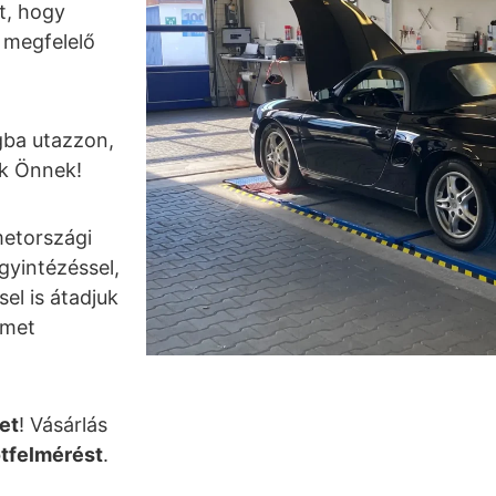
t, hogy
 megfelelő
gba utazzon,
nk Önnek!
etországi
gyintézéssel,
el is átadjuk
émet
et
! Vásárlás
otfelmérést
.