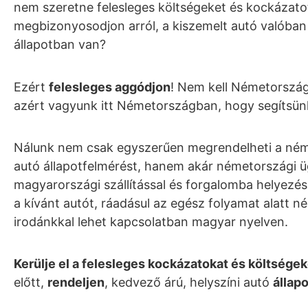
nem szeretne felesleges költségeket és kockázato
megbizonyosodjon arról, a kiszemelt autó valóban
állapotban van?
Ezért
felesleges aggódjon
! Nem kell Németorszá
azért vagyunk itt Németországban, hogy segítsü
Nálunk nem csak egyszerűen megrendelheti a ném
autó állapotfelmérést, hanem akár németországi ü
magyarországi szállítással és forgalomba helyezéss
a kívánt autót, ráadásul az egész folyamat alatt n
irodánkkal lehet kapcsolatban magyar nyelven.
Kerülje el a felesleges kockázatokat és költségek
előtt,
rendeljen
, kedvező árú, helyszíni autó
állap