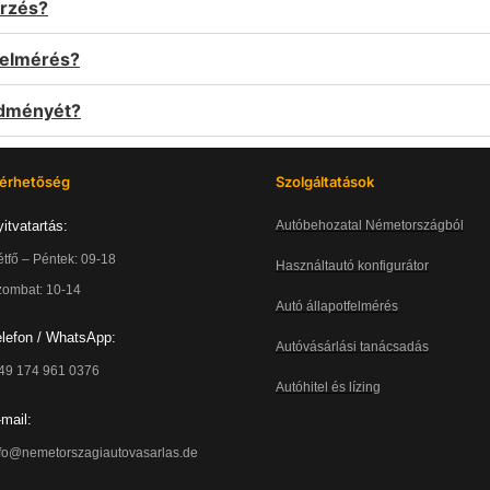
őrzés?
tfelmérés?
edményét?
lérhetőség
Szolgáltatások
itvatartás:
Autóbehozatal Németországból
tfő – Péntek: 09-18
Használtautó konfigurátor
zombat: 10-14
Autó állapotfelmérés
elefon / WhatsApp:
Autóvásárlási tanácsadás
 49 174 961 0376
Autóhitel és lízing
mail:
nfo@nemetorszagiautovasarlas.de